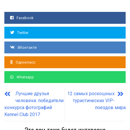
Facebook
Twitter
ВКонтакте
Однокласс
Whatsapp
Лучшие друзья
12 самых роскошных
человека: победители
туристических VIP-
конкурса фотографий
поездов мира
Kennel Club 2017
Это вам тоже будет интересно