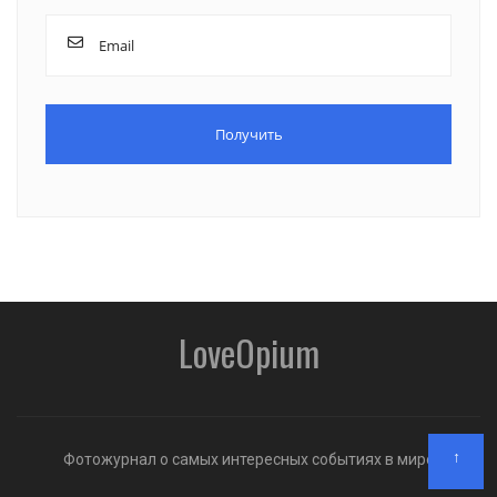
LoveOpium
↑
Фотожурнал о самых интересных событиях в мире