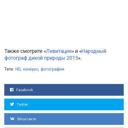
Также смотрите «
Левитация
» и «
Народный
фотограф дикой природы 2015
».
Теги:
HD
,
конкурс
,
фотография
Facebook
Twitter
ВКонтакте