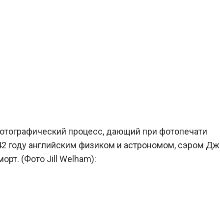
фотографический процесс, дающий при фотопечати
842 году английским физиком и астрономом, сэром Д
рт. (Фото Jill Welham):