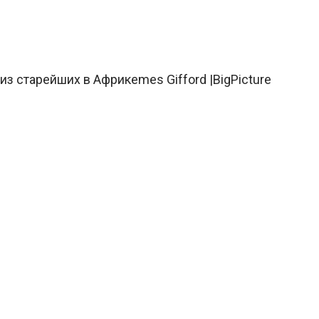
з старейших в Африкеmes Gifford |BigPicture