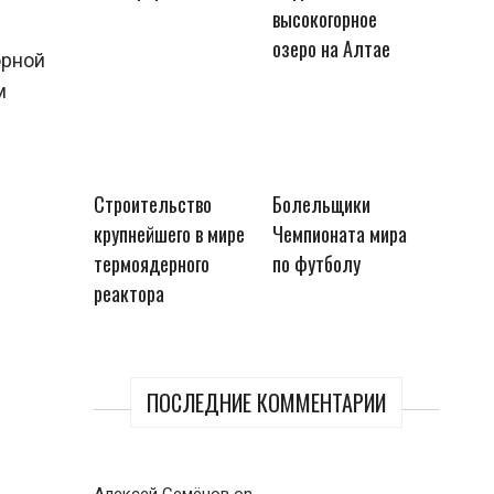
высокогорное
озеро на Алтае
орной
м
Строительство
Болельщики
крупнейшего в мире
Чемпионата мира
термоядерного
по футболу
реактора
ПОСЛЕДНИЕ КОММЕНТАРИИ
Алексей Семёнов
on