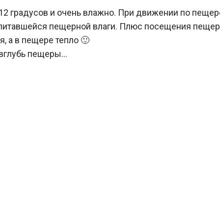
12 градусов и очень влажно. При движении по пещер
питавшейся пещерной влаги. Плюс посещения пещеры з
я, а в пещере тепло 🙂
 вглубь пещеры…