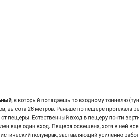
ьный
, в который попадаешь по входному тоннелю (тун
ов, высота 28 метров. Раньше по пещере протекала р
о от пещеры. Естественный вход в пещеру почти верт
ен еще один вход. Пещера освещена, хотя в ней все ж
мистический полумрак, заставляющий усиленно рабо