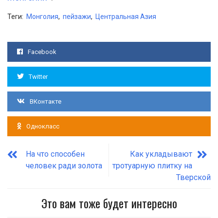
Теги:
Монголия
,
пейзажи
,
Центральная Азия
Facebook
Twitter
ВКонтакте
Однокласс
На что способен
Как укладывают
человек ради золота
тротуарную плитку на
Тверской
Это вам тоже будет интересно