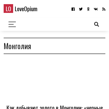
LO
LoveOpium
Монголия
Как добывают золото в Монголии: «черные