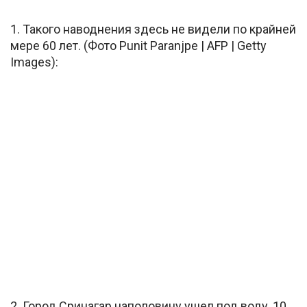
1. Такого наводнения здесь не видели по крайней
мере 60 лет. (Фото Punit Paranjpe | AFP | Getty
Images):
2. Город Сринагар наполовину ушел под воду, 10