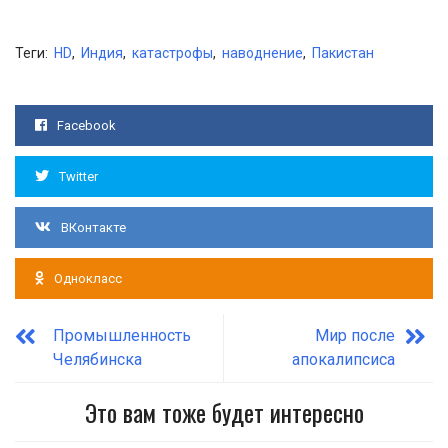
Теги:
HD
,
Индия
,
катастрофы
,
наводнение
,
Пакистан
Facebook
Twitter
ВКонтакте
Однокласс
Промышленность
Мир после
Челябинска
апокалипсиса
Это вам тоже будет интересно