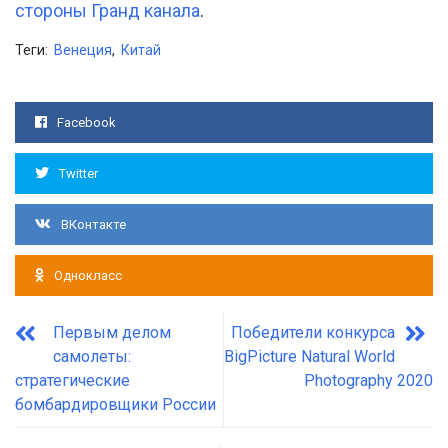
стороны Гранд канала
.
Теги:
Венеция
,
Китай
Facebook
Twitter
ВКонтакте
Однокласс
Первым делом
Победители конкурса
самолеты:
BigPicture Natural World
стратегические
Photography 2020
бомбардировщики России