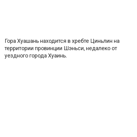
Гора Хуашань находится в хребте Циньлин на
территории провинции Шэньси, недалеко от
уездного города Хуаинь.