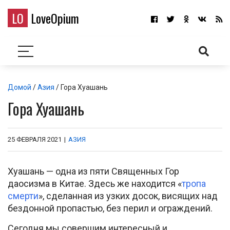
LO
LoveOpium
Домой
/
Азия
/ Гора Хуашань
Гора Хуашань
25 ФЕВРАЛЯ 2021
|
АЗИЯ
Хуашань — одна из пяти Священных Гор
даосизма в Китае. Здесь же находится «
тропа
смерти
», сделанная из узких досок, висящих над
бездонной пропастью, без перил и ограждений.
Сегодня мы совершим интересный и