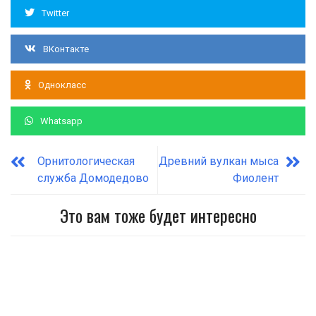
Twitter
ВКонтакте
Однокласс
Whatsapp
Орнитологическая
Древний вулкан мыса
служба Домодедово
Фиолент
Это вам тоже будет интересно