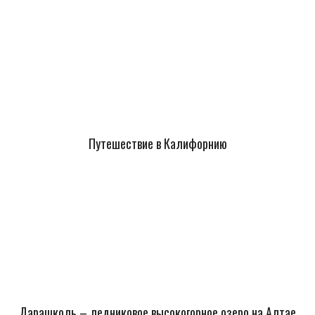
Путешествие в Калифорнию
Дарашколь – ледниковое высокогорное озеро на Алтае