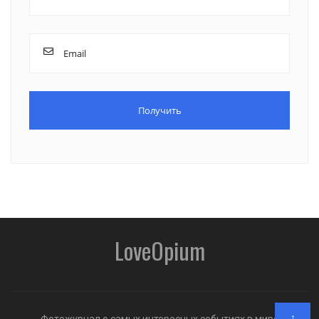
LoveOpium
↑
Фотожурнал о самых интересных событиях в мире