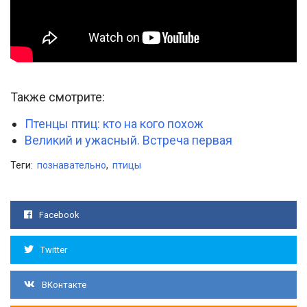
Также смотрите:
Птенцы птиц: кто на кого похож
Великий и ужасный. Встреча первая
Теги:
познавательно
,
птицы
Facebook
Twitter
ВКонтакте