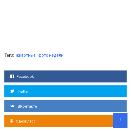
Теги:
животные
,
фото недели
Facebook
Twitter
ВКонтакте
↑
Однокласс