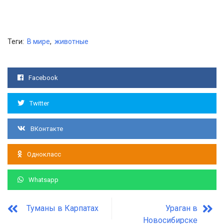
Теги:
В мире
,
животные
Facebook
Twitter
ВКонтакте
Однокласс
Whatsapp
Туманы в Карпатах
Ураган в
Новосибирске