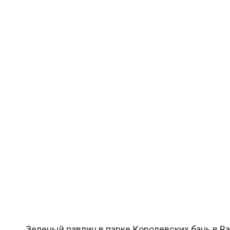
Зеленый павлин в парке Королевских бань в Ва