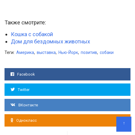
Также смотрите:
Кошка с собакой
Дом для бездомных животных
Теги:
Америка
,
выставка
,
Нью-Йорк
,
позитив
,
собаки
Facebook
Twitter
ВКонтакте
Однокласс
↑