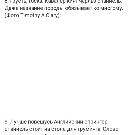
8. Грусть, тоска. Кавалер кинг чарльз спаниель.
Даже название породы обязывает ко многому.
(Фото Timothy A Clary):
9.
Лучше повешусь
Английский спрингер-
спаниель стоит на столе для груминга. Слово