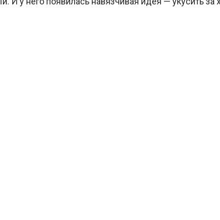
. И у него появилась навязчивая идея — укусить за х