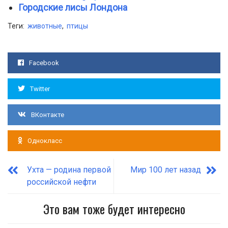
Городские лисы Лондона
Теги:
животные
,
птицы
Facebook
Twitter
ВКонтакте
Однокласс
Ухта — родина первой
Мир 100 лет назад
российской нефти
Это вам тоже будет интересно