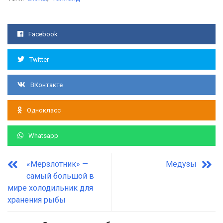
Facebook
Twitter
ВКонтакте
Однокласс
Whatsapp
«Мерзлотник» —
Медузы
самый большой в
мире холодильник для
хранения рыбы