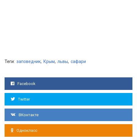
Теги:
заповедник
,
Крым
,
львы
,
сафари
Facebook
Twitter
ВКонтакте
Однокласс