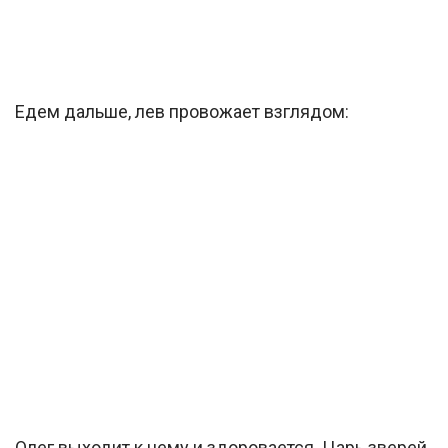
Едем дальше, лев провожает взглядом:
Олег выходит к нему и здоровается. Царь зверей