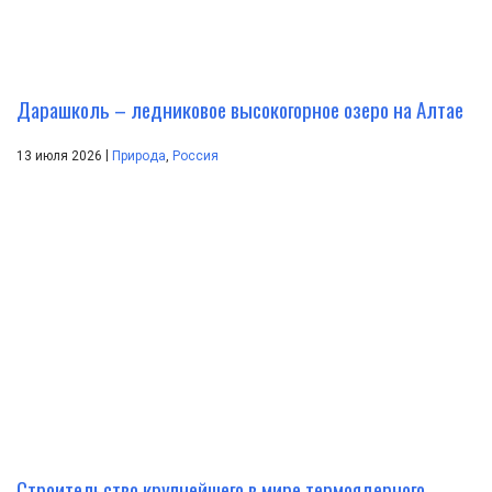
Дарашколь – ледниковое высокогорное озеро на Алтае
|
13 июля 2026
Природа
,
Россия
Строительство крупнейшего в мире термоядерного