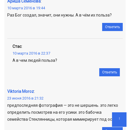
Ариша Семёнова
:
10 марта 2016 в 19:44
Раз Бог создал, значит, они нужны. А в чём их польза?
Ответить
Стас
:
10 марта 2016 в 22:37
А в чем людей польза?
Ответить
Viktoria Moroz
:
23 июня 2016 в 21:32
предпоследняя фотография — это не шершень. это легко
определить посмотрев на его усики. это бабочка
↑
семейства Стеклянницы, которая мимикрирует под осу