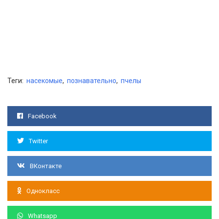
Теги:
насекомые
,
познавательно
,
пчелы
Facebook
Twitter
ВКонтакте
Однокласс
Whatsapp