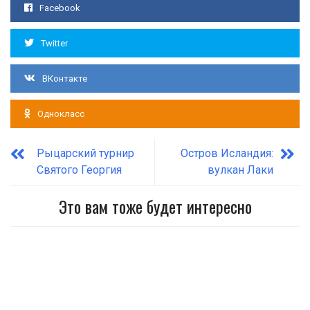
Facebook
Twitter
ВКонтакте
Однокласс
Рыцарский турнир
Остров Исландия:
Святого Георгия
вулкан Лаки
Это вам тоже будет интересно