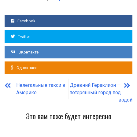
Facebook
Twitter
ВКонтакте
Однокласс
Нелегальные такси в
Древний Гераклион —
Америке
потерянный город под
водой
Это вам тоже будет интересно