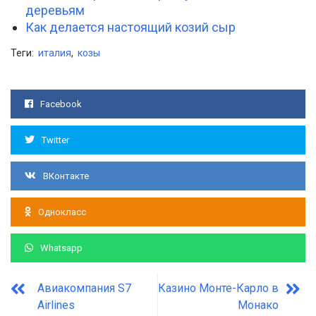
деревьям
Как делается настоящий козий сыр
Теги:
италия
,
козы
Facebook
Twitter
ВКонтакте
Однокласс
Whatsapp
Авиакомпания S7
Казино Монте-Карло в
Airlines
Монако