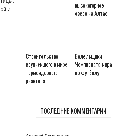
птицы.
высокогорное
ной и
озеро на Алтае
Строительство
Болельщики
крупнейшего в мире
Чемпионата мира
термоядерного
по футболу
реактора
ПОСЛЕДНИЕ КОММЕНТАРИИ
Алексей Семёнов
on