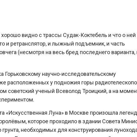
хорошо видно с трассы Судак-Коктебель и что о ней
то и ретранслятор, и лыжный подъемник, и часть
вчега (несмотря на весь бред последнего варианта, 
ка Горьковскому научно-исследовательскому
акже расположенных у подножия горы радиотелескоп
том советский ученый Всеволод Троицкий, а на момен
кспериментом.
екта «Искусственная Луна» в Москве произошла леген
Королёвым, которое проходило в здании Совета Минис
о грунта, необходимых для конструирования лунохода