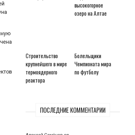
ей
высокогорное
уна
озеро на Алтае
нную
учена
Строительство
Болельщики
крупнейшего в мире
Чемпионата мира
термоядерного
по футболу
ектов
реактора
ПОСЛЕДНИЕ КОММЕНТАРИИ
Алексей Семёнов
on