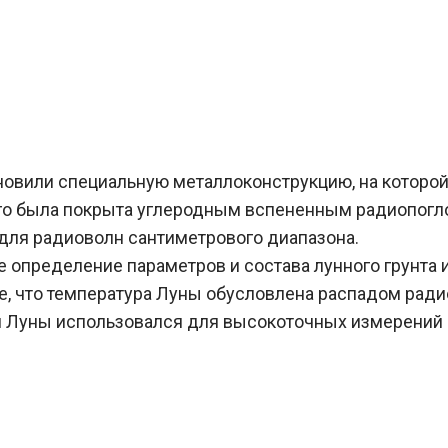
новили специальную металлоконструкцию, на которо
ого была покрыта углеродным вспененным радиопогло
для радиоволн сантиметрового диапазона.
е определение параметров и состава лунного грунта
, что температура Луны обусловлена распадом радио
ой Луны использовался для высокоточных измерений