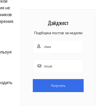
ской
ия не
тников
Дайджест
зрения.
Подборка постов за неделю
ользуя
водить