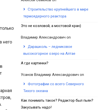
Строительство крупнейшего в мире
термоядерного реактора
Это не козловой, а мостовой кран)
 только
Владимир Александрович
on
в него
Дарашколь – ледниковое
высокогорное озеро на Алтае
А где картинки?
ов
т
Усанов Владимир Александрович
on
Фотографии со всего Северного
дарная
Тихого океана
тров,
Как понимать такое? Редактор был пьян?
.
Закусывать надо!