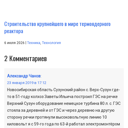
Строительство крупнейшего в мире термоядерного
реактора
|
6 июля 2026
Техника
,
Технология
2
Комментариев
Александр Чанов
:
23 января 2019 в 17:12
Новосибирская область Сузунский район с. Верх-Сузун где-
то в 51-году колхоз Заветы Ильича построил ГЭС на речке
Верхний Сузун оборудование немецкое турбина 80 л. с. ГЭС
стояла за деревней и от ГЭС и через деревню на другую
сторону речки протянули высоковольтную линию 10
киловольт я с 59-го года по 63-й работал электромонтёром