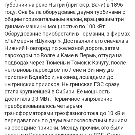
губернии на реке Ныгри (приток р. Вачи) в 1896
году. Она была оборудована двумя турбинами с
общим горизонтальным валом, вращавшим три
динамо-машины мощностью по 100 кВт.
Оборудование приобретали в Германии, в фирмах
«Лаймер» и «Шуккерт». Доставляли его сначала в
Нижний Новгород по железной дороге, затем
пароходом по Волге и Каме в Пермь, оттуда на
подводах через Тюмень и Томск к Качугу, после
чего вновь пароходом по Лене и Витиму до
пристани Бодайбо и, наконец, лошадьми до
ныгринских приисков. Ныгринская ГЭС сразу
стала крупнейшей в Сибири. Ее мощность
достигала 0,3 МВт. Первичное напряжение
преобразовывалось четырьмя
трансформаторами трёхфазного тока до 10 кВ и
передавалось по двум высоковольтным линиям
на соседние прииски. Между прочим, это были
первые в России высоковольтные ЛЭП. Одну