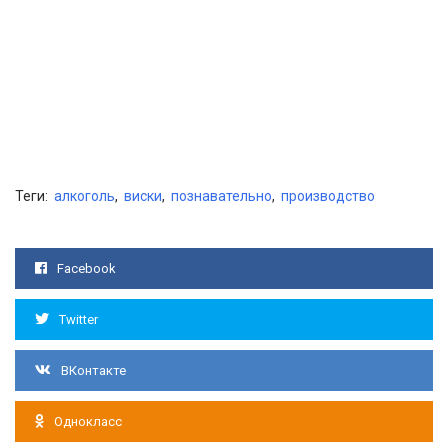
Теги:
алкоголь
,
виски
,
познавательно
,
производство
Facebook
Twitter
ВКонтакте
Однокласс