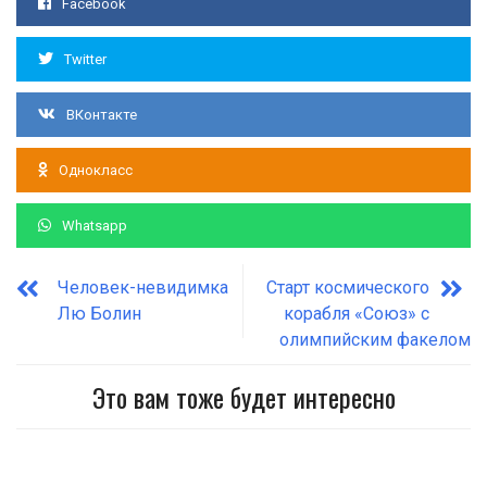
Facebook
Twitter
ВКонтакте
Однокласс
Whatsapp
Человек-невидимка
Старт космического
Лю Болин
корабля «Союз» с
олимпийским факелом
Это вам тоже будет интересно