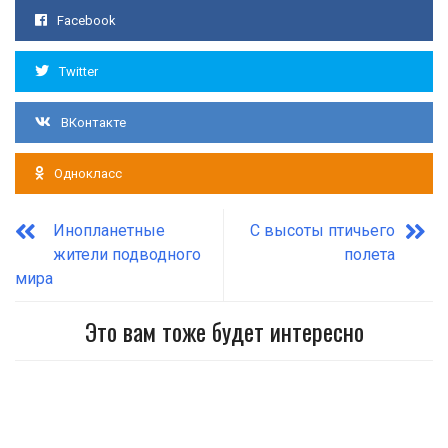
Facebook
Twitter
ВКонтакте
Однокласс
Инопланетные
С высоты птичьего
жители подводного
полета
мира
Это вам тоже будет интересно