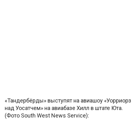
«Тандербёрды» выступят на авиашоу «Уорриорз
над Уосатчем» на авиабазе Хилл в штате Юта.
(Фото South West News Service):