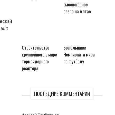
высокогорное
озеро на Алтае
ческай
ault
Строительство
Болельщики
крупнейшего в мире
Чемпионата мира
термоядерного
по футболу
реактора
ПОСЛЕДНИЕ КОММЕНТАРИИ
Алексей Семёнов
on