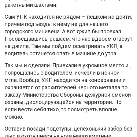
ракетными шахтами.
Сам УПК находится не рядом — пешком не дойти,
причём подъезды к нему не для нашего
городского минивена. А вот джип бы проехал.
Посовещавшись, решаем, что нас вдвоем отвезут
на джипе. Там мы пойдем осматривать УКП, а
водитель останется спать в машине до утра.
Так мы и сделали. Приехали в укромное место и ,
попрощались с водителем, исчезли в ночной
мгле. Вообще, УКП находится на консервации и
охраняется от расхитителей черного металла по
заказу Министерства Обороны дежурной сменой
охраны, дислоцирующейся на территории. Но
если вести себя тихо, то посмотреть вполне
можно.
Оставив позади подступы, целёхонький забор без
дыр и охотящиеся на ноги малозаметные