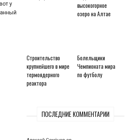
вот у
высокогорное
ванный
озеро на Алтае
Строительство
Болельщики
крупнейшего в мире
Чемпионата мира
термоядерного
по футболу
реактора
ПОСЛЕДНИЕ КОММЕНТАРИИ
Алексей Семёнов
on