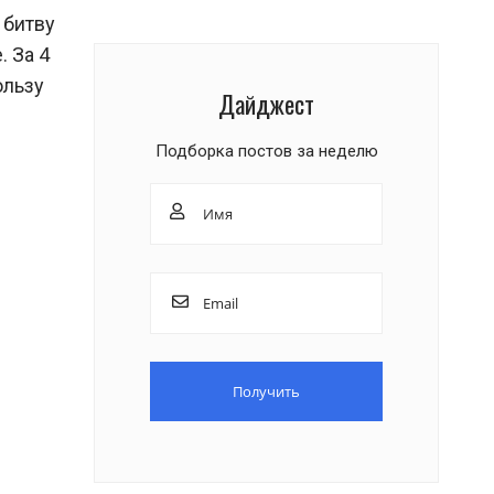
 битву
. За 4
ользу
Дайджест
Подборка постов за неделю