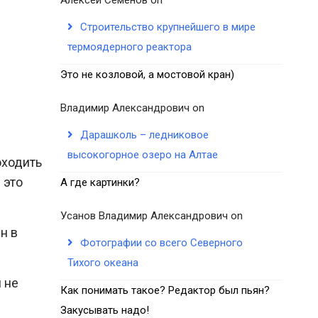
Строительство крупнейшего в мире
термоядерного реактора
Это не козловой, а мостовой кран)
Владимир Александрович
on
Дарашколь – ледниковое
высокогорное озеро на Алтае
оходить
 это
А где картинки?
Усанов Владимир Александрович
on
н в
Фотографии со всего Северного
Тихого океана
 не
Как понимать такое? Редактор был пьян?
Закусывать надо!