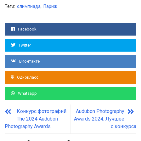
Теги:
олимпиада
,
Париж
Facebook
Twitter
ВКонтакте
Однокласс
Whatsapp
Конкурс фотографий
Audubon Photography
The 2024 Audubon
Awards 2024. Лучшее
Photography Awards
с конкурса