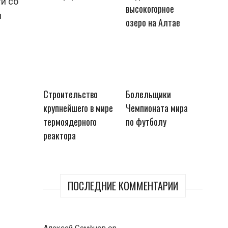
и со
высокогорное
ы
озеро на Алтае
Строительство
Болельщики
крупнейшего в мире
Чемпионата мира
термоядерного
по футболу
реактора
ПОСЛЕДНИЕ КОММЕНТАРИИ
Алексей Семёнов
on