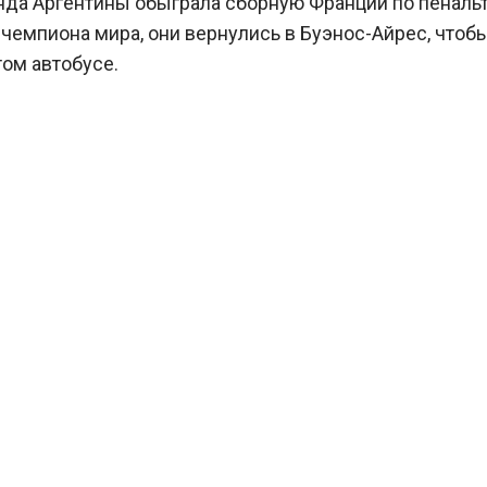
анда Аргентины обыграла сборную Франции по пенальт
л чемпиона мира, они вернулись в Буэнос-Айрес, чтоб
том автобусе.