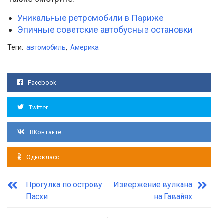
Уникальные ретромобили в Париже
Эпичные советские автобусные остановки
Теги:
автомобиль
,
Америка
Facebook
Twitter
ВКонтакте
Однокласс
Прогулка по острову
Извержение вулкана
Пасхи
на Гавайях