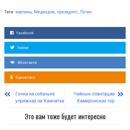
Теги:
картины
,
Медведев
,
президент
,
Путин
Facebook
Twitter
ВКонтакте
Однокласс
Гонка на собачьих
Чайные плантации
упряжках на Камчатке
Камеронских гор
Это вам тоже будет интересно