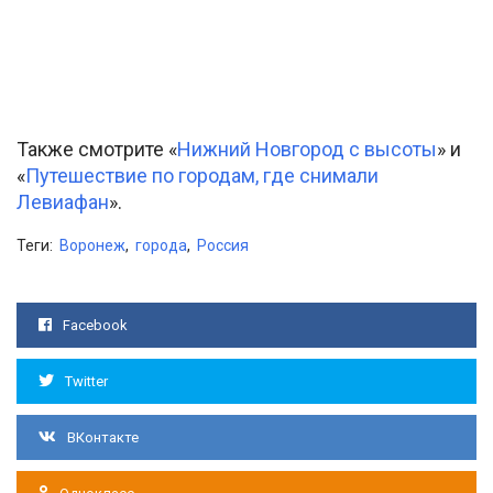
Также смотрите «
Нижний Новгород с высоты
» и
«
Путешествие по городам, где снимали
Левиафан
».
Теги:
Воронеж
,
города
,
Россия
Facebook
Twitter
ВКонтакте