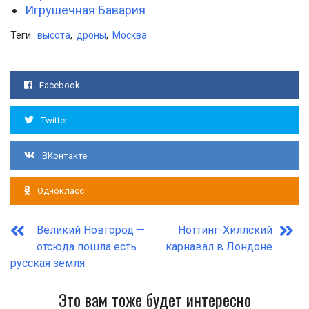
Игрушечная Бавария
Теги:
высота
,
дроны
,
Москва
Facebook
Twitter
ВКонтакте
Однокласс
Великий Новгород —
Ноттинг-Хиллский
отсюда пошла есть
карнавал в Лондоне
русская земля
Это вам тоже будет интересно