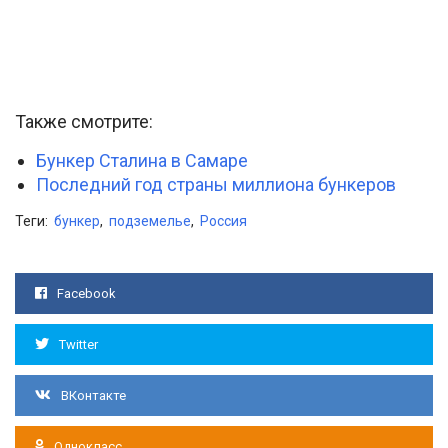
Также смотрите:
Бункер Сталина в Самаре
Последний год страны миллиона бункеров
Теги:
бункер
,
подземелье
,
Россия
Facebook
Twitter
ВКонтакте
Однокласс