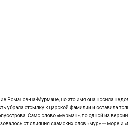
ние Романов-на-Мурмане, но это имя она носила нед
сть убрала отсылку к царской фамилии и оставила то
луострова. Само слово «мурман», по одной из верси
разовалось от слияния саамских слов «мур» — море и «