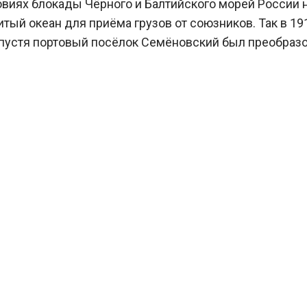
овиях блокады Чёрного и Балтийского морей России
й океан для приёма грузов от союзников. Так в 19
 спустя портовый посёлок Семёновский был преобразо