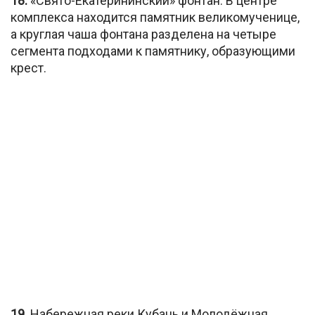
18.
«Свято-Екатерининский» фонтан. В центре
комплекса находится памятник великомученице,
а круглая чаша фонтана разделена на четыре
сегмента подходами к памятнику, образующими
крест.
19.
Набережная реки Кубань и Молодёжная