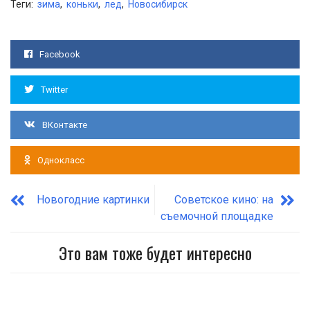
Теги:
зима
,
коньки
,
лед
,
Новосибирск
Facebook
Twitter
ВКонтакте
Однокласс
Новогодние картинки
Советское кино: на
съемочной площадке
Это вам тоже будет интересно