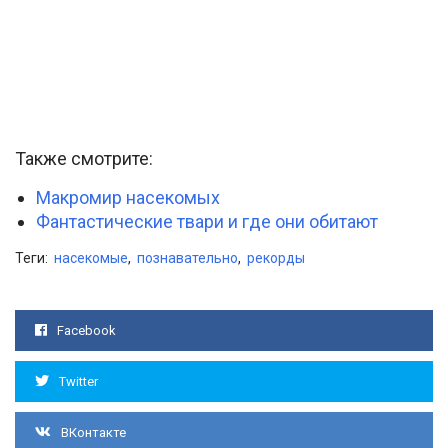
Также смотрите:
Макромир насекомых
Фантастические твари и где они обитают
Теги:
насекомые
,
познавательно
,
рекорды
Facebook
Twitter
ВКонтакте