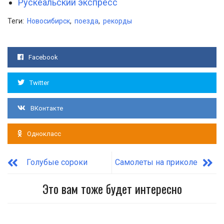
Рускеальский экспресс
Теги:
Новосибирск
,
поезда
,
рекорды
Facebook
Twitter
ВКонтакте
Однокласс
Голубые сороки
Самолеты на приколе
Это вам тоже будет интересно