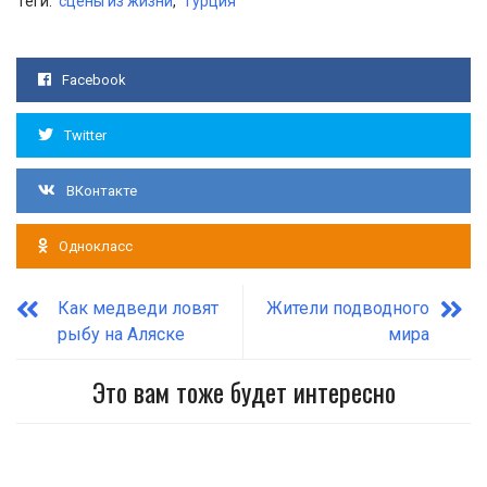
Теги:
сцены из жизни
,
Турция
Facebook
Twitter
ВКонтакте
Однокласс
Как медведи ловят
Жители подводного
рыбу на Аляске
мира
Это вам тоже будет интересно