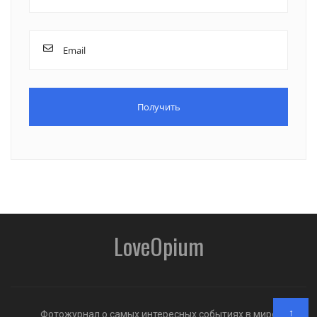
LoveOpium
↑
Фотожурнал о самых интересных событиях в мире